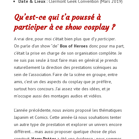
Date & Lieux :
Clermont Geek Convention (Mars 2019)
Qu’est-ce qui t’a poussé à
participer à ce show cosplay ?
A vrai dire, pour moi c’était bien plus que d’y
participer
.
On parle d’un show “de”
Box of Heroes
donc pour ma part,
c’était la prise en charge de son organisation complète. Je
ne suis pas seule à tout faire mais en général je prends
naturellement la direction des prestations scéniques au
sein de l’association. Faire de la scène en groupe, entre
amis, c’est un des aspects du cosplay que je préfère,
surtout hors concours. J’ai assez vite des idées, et je
m’occupe aussi des montages audios et vidéos.
L’année précédente, nous avions proposé les thématiques
Japanim et Comics. Cette année-là nous souhaitions tenter
un autre type de prestation et explorer un univers encore
différent… mais aussi proposer quelque chose de plus
construit.
Harry Potter
a été une évidence : nous sommes