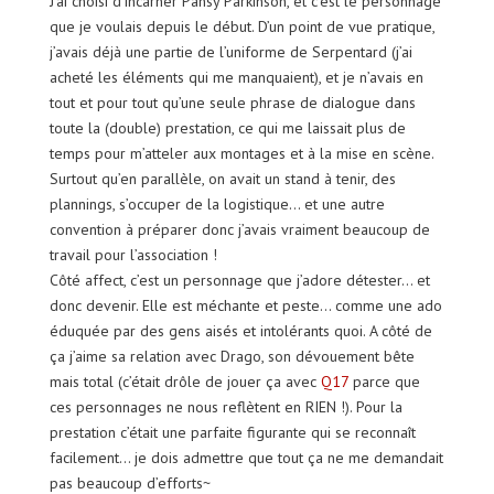
J’ai choisi d’incarner Pansy Parkinson, et c’est le personnage
que je voulais depuis le début. D’un point de vue pratique,
j’avais déjà une partie de l’uniforme de Serpentard (j’ai
acheté les éléments qui me manquaient), et je n’avais en
tout et pour tout qu’une seule phrase de dialogue dans
toute la (double) prestation, ce qui me laissait plus de
temps pour m’atteler aux montages et à la mise en scène.
Surtout qu’en parallèle, on avait un stand à tenir, des
plannings, s’occuper de la logistique… et une autre
convention à préparer donc j’avais vraiment beaucoup de
travail pour l’association !
Côté affect, c’est un personnage que j’adore détester… et
donc devenir. Elle est méchante et peste… comme une ado
éduquée par des gens aisés et intolérants quoi. A côté de
ça j’aime sa relation avec Drago, son dévouement bête
mais total (c’était drôle de jouer ça avec
Q17
parce que
ces personnages ne nous reflètent en RIEN !). Pour la
prestation c’était une parfaite figurante qui se reconnaît
facilement… je dois admettre que tout ça ne me demandait
pas beaucoup d’efforts~