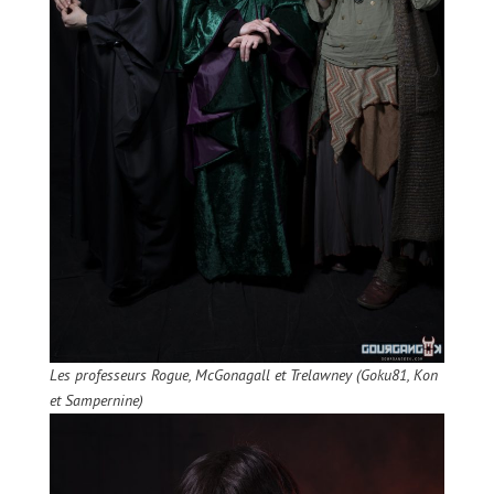
Les professeurs Rogue, McGonagall et Trelawney (Goku81, Kon
et Sampernine)