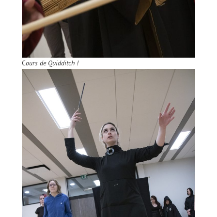
C
ours de Quidditch !