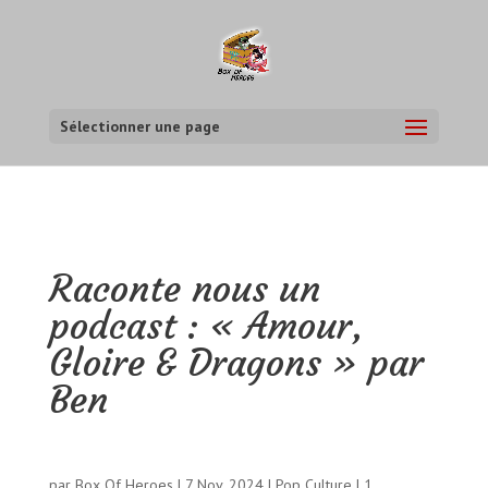
Sélectionner une page
Raconte nous un
podcast : « Amour,
Gloire & Dragons » par
Ben
par
Box Of Heroes
|
7 Nov, 2024
|
Pop Culture
|
1